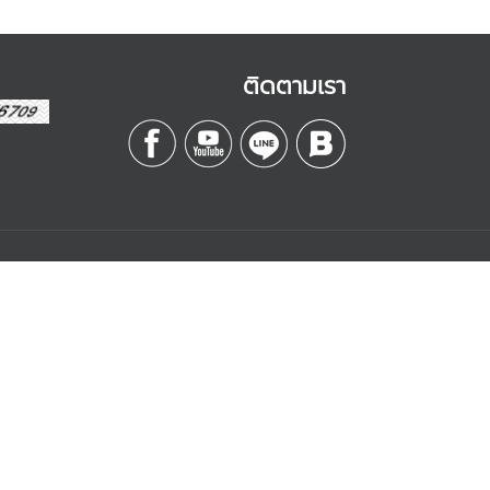
ติดตามเรา
Contact
Management
บริษัท เอสดี อีบิสซิเนส
จำกัด
k
เลขที่ 328/3 ถนนลาดหญ้า
are
แขวงคลองสาน เขต
คลองสาน
กรุงเทพฯ 10600
y