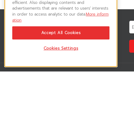
efficient. Also displaying contents and
advertisements that are relevant to users' interests
in order to access analytic to our data.
More inform
ation
สมัครรับข่าวสาร
ติดตามอัพเดทข่าวสาร, โปรโมชั่น, สินค้า
Accept All Cookies
ราคาพิเศษ ได้ก่อนใคร
Cookies Settings
VSM365 Support
Who are we 
สมาชิกเข้าสู่ระบบ
เกี่ยวกับเรา
วิธีการสั่งซื้อสินค้า
ร่วมงานกับเรา
คู่มือการชำระเงิน
สมัครเป็น rese
วิธีการจัดส่งสินค้า
สมัครเป็น sup
ดาวน์โหลดโบรชัวร์สินค้า
ลูกค้าของเรา