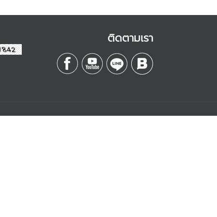
ติดตามเรา
Contact
Management
บริษัท เอสดี อีบิสซิเนส
จำกัด
k
เลขที่ 328/3 ถนนลาดหญ้า
are
แขวงคลองสาน เขต
คลองสาน
กรุงเทพฯ 10600
y