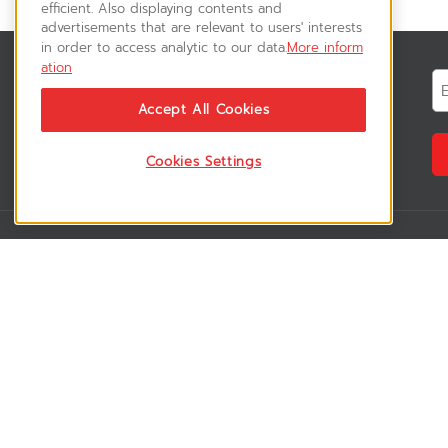
efficient. Also displaying contents and
advertisements that are relevant to users' interests
in order to access analytic to our data.
More inform
ation
สมัครรับข่าวสาร
ติดตามอัพเดทข่าวสาร, โปรโมชั่น, สินค้า
Accept All Cookies
ราคาพิเศษ ได้ก่อนใคร
Cookies Settings
VSM365 Support
Who are we 
สมาชิกเข้าสู่ระบบ
เกี่ยวกับเรา
วิธีการสั่งซื้อสินค้า
ร่วมงานกับเรา
คู่มือการชำระเงิน
สมัครเป็น rese
วิธีการจัดส่งสินค้า
สมัครเป็น sup
ดาวน์โหลดโบรชัวร์สินค้า
ลูกค้าของเรา